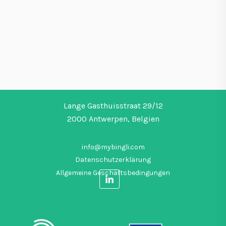
Lange Gasthuisstraat 29/12
2000 Antwerpen, Belgien
info@mybingli.com
Datenschutzerklärung
Allgemeine Geschäftsbedingungen
F
o
l
l