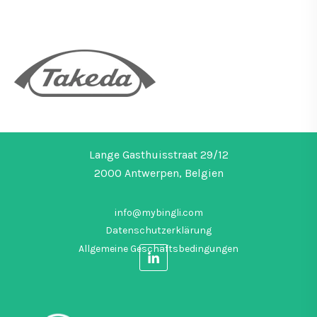
Lange Gasthuisstraat 29/12
2000 Antwerpen, Belgien
info@mybingli.com
Datenschutzerklärung
Allgemeine Geschäftsbedingungen
F
o
l
l